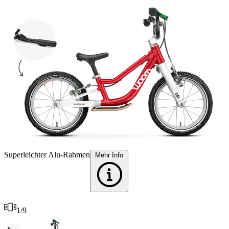
F
Superleichter Alu-Rahmen
Mehr Info
1
/
9