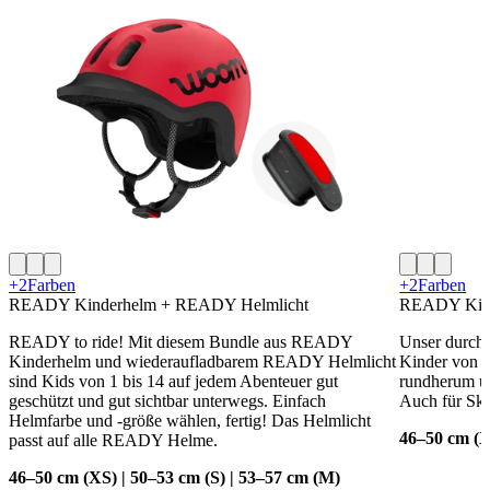
+2
Farben
+2
Farben
READY Kinderhelm + READY Helmlicht
READY Kin
READY to ride! Mit diesem Bundle aus READY
Unser durchd
Kinderhelm und wiederaufladbarem READY Helmlicht
Kinder von 1 
sind Kids von 1 bis 14 auf jedem Abenteuer gut
rundherum und
geschützt und gut sichtbar unterwegs. Einfach
Auch für Ska
Helmfarbe und -größe wählen, fertig! Das Helmlicht
46–50 cm (X
passt auf alle READY Helme.
46–50 cm (XS) | 50–53 cm (S) | 53–57 cm (M)