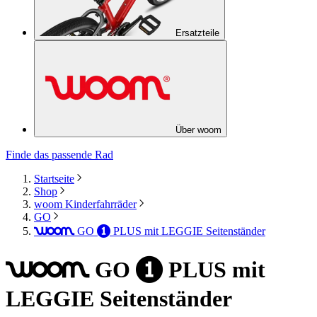
Ersatzteile
Über woom
Finde das passende Rad
Startseite
Shop
woom Kinderfahrräder
GO
GO
PLUS
mit LEGGIE Seitenständer
woom
1
GO
PLUS
mit
woom
1
LEGGIE Seitenständer