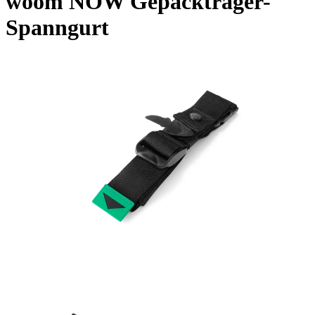
woom NOW Gepäckträger-
Spanngurt