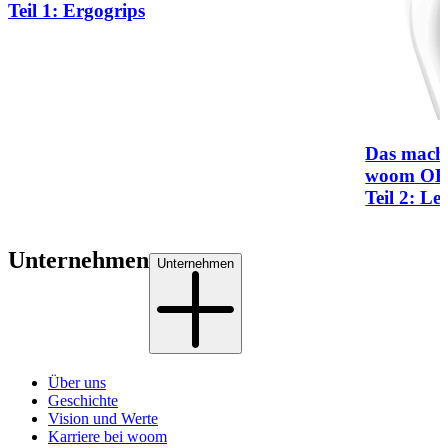
Teil 1: Ergogrips
Das mach
woom ORI
Teil 2: L
Unternehmen
Unternehmen
Über uns
Geschichte
Vision und Werte
Karriere bei woom