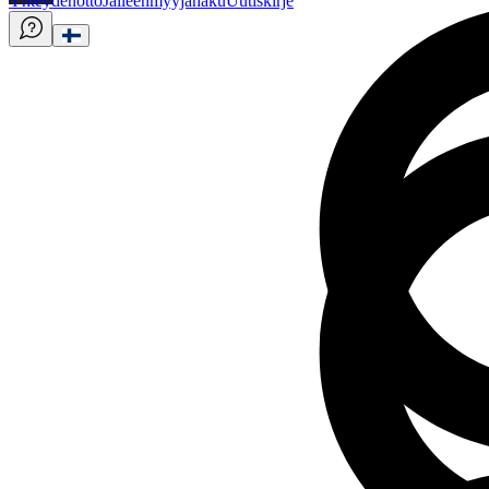
Yhteydenotto
Jälleenmyyjähaku
Uutiskirje