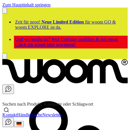
Zum Hauptinhalt springen
Zeit für neon!
Neue Limited Edition
für woom GO &
woom EXPLORE ist da.
Und wo kaufst du? Jetzt Umfrage ausfüllen & mit etwas
Glück ein woom bike gewinnen!
Suchen nach Produkt, Kategorie oder Schlagwort
Kontakt
Händlersuche
Newsletter