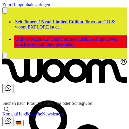
Zum Hauptinhalt springen
Zeit für neon!
Neue Limited Edition
für woom GO &
woom EXPLORE ist da.
Und wo kaufst du? Jetzt Umfrage ausfüllen & mit etwas
Glück ein woom bike gewinnen!
Suchen nach Produkt, Kategorie oder Schlagwort
Kontakt
Händlersuche
Newsletter