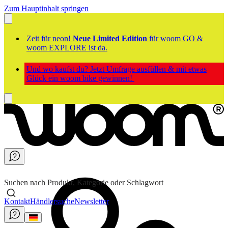
Zum Hauptinhalt springen
Zeit für neon!
Neue Limited Edition
für woom GO &
woom EXPLORE ist da.
Und wo kaufst du? Jetzt Umfrage ausfüllen & mit etwas
Glück ein woom bike gewinnen!
Suchen nach Produkt, Kategorie oder Schlagwort
Kontakt
Händlersuche
Newsletter