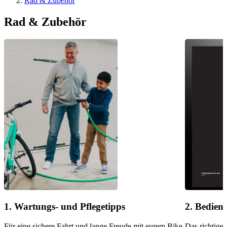
Rad & Zubehör
Rad & Zubehör
1. Wartungs- und Pflegetipps
2. Bedien
Für eine sichere Fahrt und lange Freude mit eurem Bike.
Das richtige