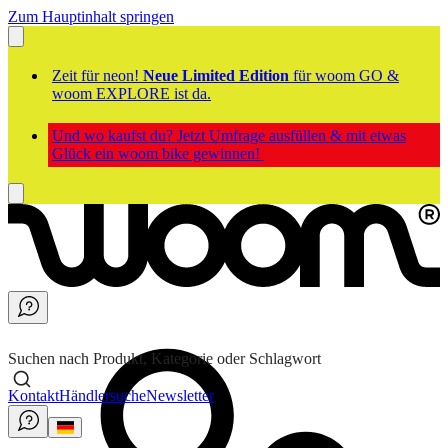
Zum Hauptinhalt springen
Zeit für neon!
Neue Limited Edition
für woom GO &
woom EXPLORE ist da.
Und wo kaufst du? Jetzt Umfrage ausfüllen & mit etwas
Glück ein woom bike gewinnen!
Suchen nach Produkt, Kategorie oder Schlagwort
Kontakt
Händlersuche
Newsletter