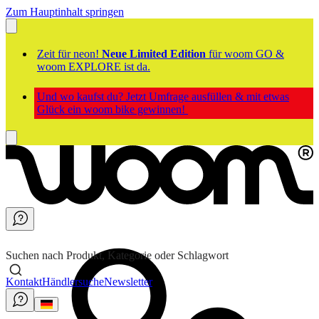
Zum Hauptinhalt springen
Zeit für neon!
Neue Limited Edition
für woom GO &
woom EXPLORE ist da.
Und wo kaufst du? Jetzt Umfrage ausfüllen & mit etwas
Glück ein woom bike gewinnen!
Suchen nach Produkt, Kategorie oder Schlagwort
Kontakt
Händlersuche
Newsletter