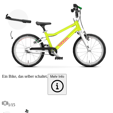
Ein Bike, das selber schaltet.
F
Mehr Info
1
/
15