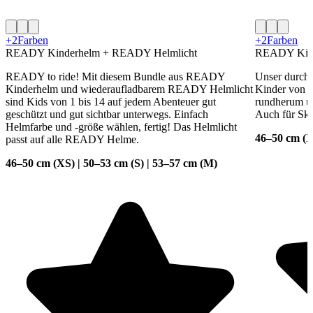
+2
Farben
+2
Farben
READY Kinderhelm + READY Helmlicht
READY Kin
READY to ride! Mit diesem Bundle aus READY
Unser durchd
Kinderhelm und wiederaufladbarem READY Helmlicht
Kinder von 1 
sind Kids von 1 bis 14 auf jedem Abenteuer gut
rundherum und
geschützt und gut sichtbar unterwegs. Einfach
Auch für Ska
Helmfarbe und -größe wählen, fertig! Das Helmlicht
46–50 cm (X
passt auf alle READY Helme.
46–50 cm (XS) | 50–53 cm (S) | 53–57 cm (M)