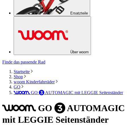
Ersatzteile
Über woom
Finde das passende Rad
Startseite
Shop
woom Kinderfahrräder
GO
GO
AUTOMAGIC
mit LEGGIE Seitenständer
woom
3
GO
AUTOMAGIC
woom
3
mit LEGGIE Seitenständer