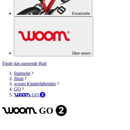
Ersatzteile
Über woom
Finde das passende Rad
Startseite
Shop
woom Kinderfahrräder
GO
GO
woom
2
GO
woom
2