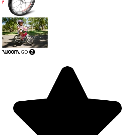
GO
woom
2