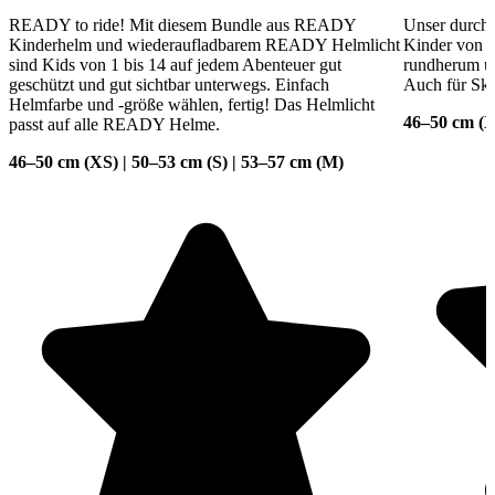
READY to ride! Mit diesem Bundle aus READY
Unser durchd
Kinderhelm und wiederaufladbarem READY Helmlicht
Kinder von 1 
sind Kids von 1 bis 14 auf jedem Abenteuer gut
rundherum und
geschützt und gut sichtbar unterwegs. Einfach
Auch für Ska
Helmfarbe und -größe wählen, fertig! Das Helmlicht
46–50 cm (X
passt auf alle READY Helme.
46–50 cm (XS) | 50–53 cm (S) | 53–57 cm (M)