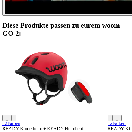
Diese Produkte passen zu eurem woom
GO 2:
+2
Farben
+2
Farben
READY Kinderhelm + READY Helmlicht
READY Kin