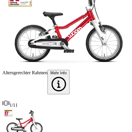
Altersgerechter Rahmen
E
Mehr Info
1
/
11