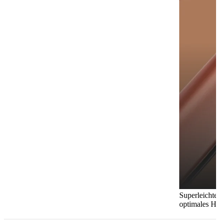
Superleicht
optimales Ha