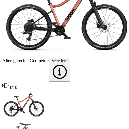
Altersgerechte Geometrie
F
Mehr Info
1
/
10