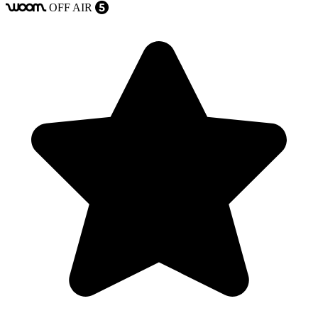
OFF
AIR
woom
5