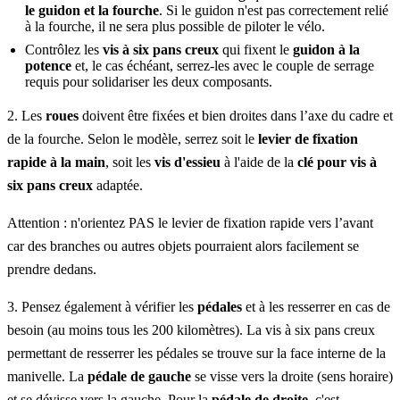
le guidon et la fourche
. Si le guidon n'est pas correctement relié
à la fourche, il ne sera plus possible de piloter le vélo.
Contrôlez les
vis à six pans creux
qui fixent le
guidon à la
potence
et, le cas échéant, serrez-les avec le couple de serrage
requis pour solidariser les deux composants.
2. Les
roues
doivent être fixées et bien droites dans l’axe du cadre et
de la fourche. Selon le modèle, serrez soit le
levier de fixation
rapide à la main
, soit les
vis d'essieu
à l'aide de la
clé pour vis à
six pans creux
adaptée.
Attention : n'orientez PAS le levier de fixation rapide vers l’avant
car des branches ou autres objets pourraient alors facilement se
prendre dedans.
3. Pensez également à vérifier les
pédales
et à les resserrer en cas de
besoin (au moins tous les 200 kilomètres). La vis à six pans creux
permettant de resserrer les pédales se trouve sur la face interne de la
manivelle. La
pédale de gauche
se visse vers la droite (sens horaire)
et se dévisse vers la gauche. Pour la
pédale de droite
, c'est