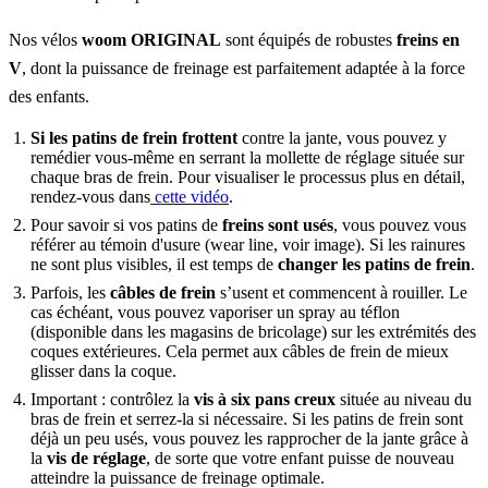
Nos vélos
woom ORIGINAL
sont équipés de robustes
freins en
V
, dont la puissance de freinage est parfaitement adaptée à la force
des enfants.
Si les patins de frein frottent
contre la jante, vous pouvez y
remédier vous-même en serrant la mollette de réglage située sur
chaque bras de frein. Pour visualiser le processus plus en détail,
rendez-vous dans
cette vidéo
.
Pour savoir si vos patins de
freins sont usés
, vous pouvez vous
référer au témoin d'usure (wear line, voir image). Si les rainures
ne sont plus visibles, il est temps de
changer les patins de frein
.
Parfois, les
câbles de frein
s’usent et commencent à rouiller. Le
cas échéant, vous pouvez vaporiser un spray au téflon
(disponible dans les magasins de bricolage) sur les extrémités des
coques extérieures. Cela permet aux câbles de frein de mieux
glisser dans la coque.
Important : contrôlez la
vis à six pans creux
située au niveau du
bras de frein et serrez-la si nécessaire. Si les patins de frein sont
déjà un peu usés, vous pouvez les rapprocher de la jante grâce à
la
vis de réglage
, de sorte que votre enfant puisse de nouveau
atteindre la puissance de freinage optimale.