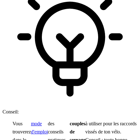
Conseil:
Vous
mode
des
couples
à utiliser pour les raccords
trouverez
d'emploi
conseils
de
vissés de ton vélo.
dans le
pratiques
serrage
Conseil : toute bonne