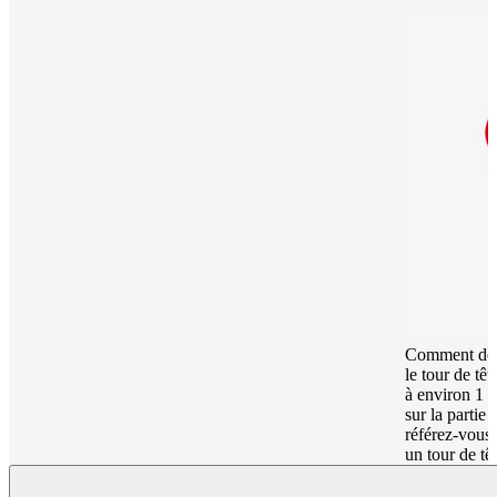
Comment déte
le tour de tê
à environ 1 c
sur la partie 
référez-vous 
un tour de t