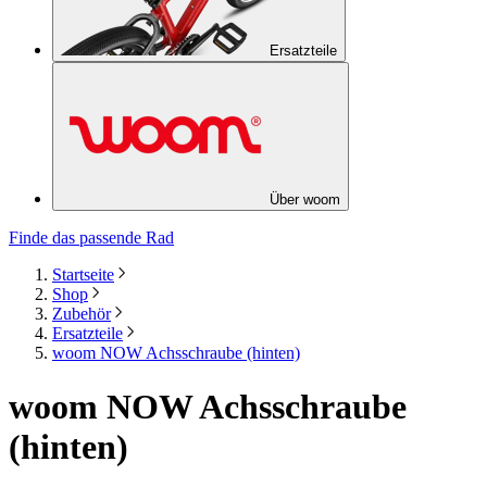
Ersatzteile
Über woom
Finde das passende Rad
Startseite
Shop
Zubehör
Ersatzteile
woom NOW Achsschraube (hinten)
woom NOW Achsschraube
(hinten)