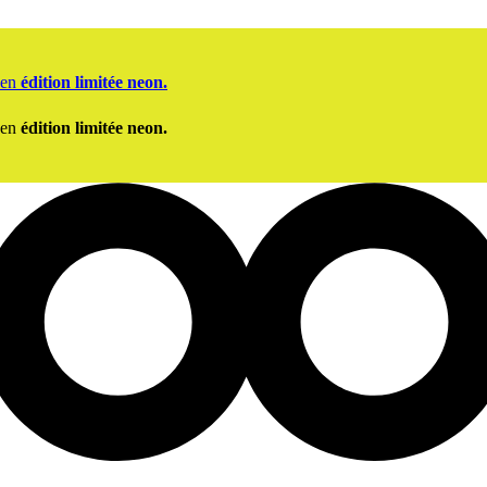
 en
édition limitée neon.
 en
édition limitée neon.