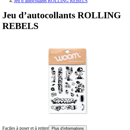
Jeu d’autocollants ROLLING REBELS
Jeu d’autocollants ROLLING
REBELS
D
Faciles à poser et à retirer
Plus d’informations