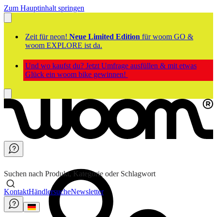
Zum Hauptinhalt springen
Zeit für neon!
Neue Limited Edition
für woom GO &
woom EXPLORE ist da.
Und wo kaufst du? Jetzt Umfrage ausfüllen & mit etwas
Glück ein woom bike gewinnen!
Suchen nach Produkt, Kategorie oder Schlagwort
Kontakt
Händlersuche
Newsletter