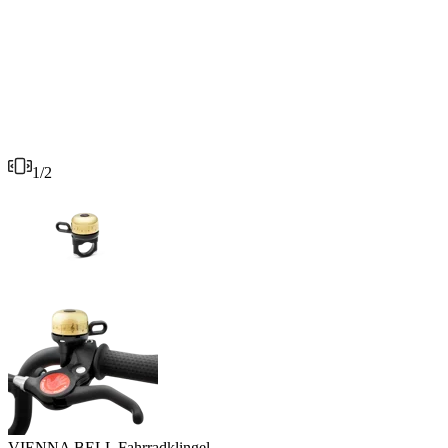
1
/
2
VIENNA BELL Fahrradklingel