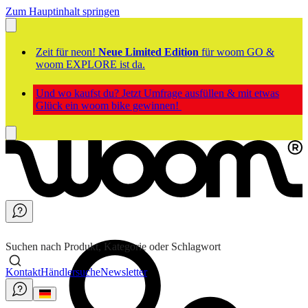
Zum Hauptinhalt springen
Zeit für neon!
Neue Limited Edition
für woom GO &
woom EXPLORE ist da.
Und wo kaufst du? Jetzt Umfrage ausfüllen & mit etwas
Glück ein woom bike gewinnen!
Suchen nach Produkt, Kategorie oder Schlagwort
Kontakt
Händlersuche
Newsletter