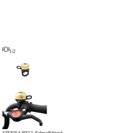
1
/
2
VIENNA BELL Fahrradklingel