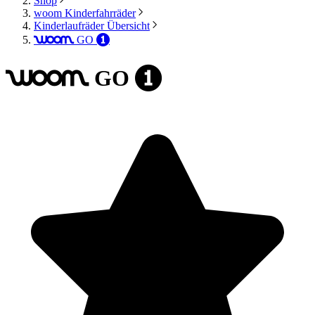
Shop
woom Kinderfahrräder
Kinderlaufräder Übersicht
GO
woom
1
GO
woom
1