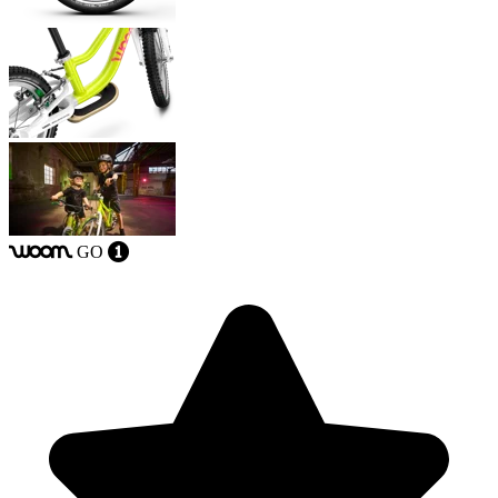
GO
woom
1