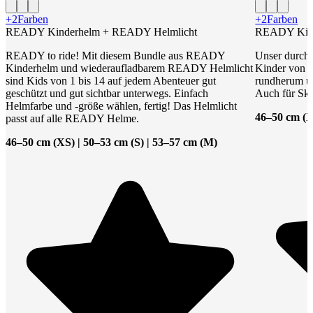
+2
Farben
+2
Farben
READY Kinderhelm + READY Helmlicht
READY Kin
READY to ride! Mit diesem Bundle aus READY
Unser durchd
Kinderhelm und wiederaufladbarem READY Helmlicht
Kinder von 1 
sind Kids von 1 bis 14 auf jedem Abenteuer gut
rundherum und
geschützt und gut sichtbar unterwegs. Einfach
Auch für Ska
Helmfarbe und -größe wählen, fertig! Das Helmlicht
46–50 cm (X
passt auf alle READY Helme.
46–50 cm (XS) | 50–53 cm (S) | 53–57 cm (M)