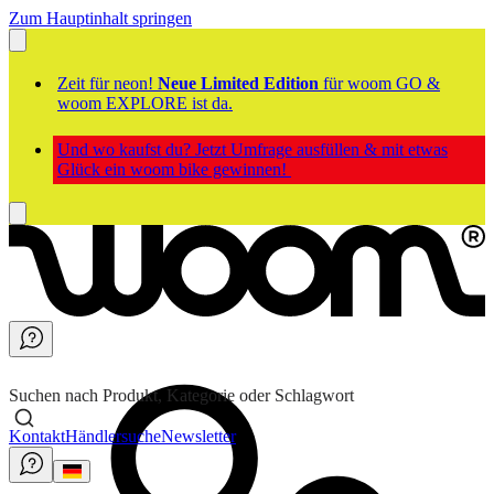
Zum Hauptinhalt springen
Zeit für neon!
Neue Limited Edition
für woom GO &
woom EXPLORE ist da.
Und wo kaufst du? Jetzt Umfrage ausfüllen & mit etwas
Glück ein woom bike gewinnen!
Suchen nach Produkt, Kategorie oder Schlagwort
Kontakt
Händlersuche
Newsletter