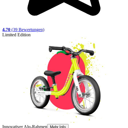
4.70
(39 Bewertungen)
Limited Edition
L
F
Innovativer Alu-Rahmen
Mehr Info