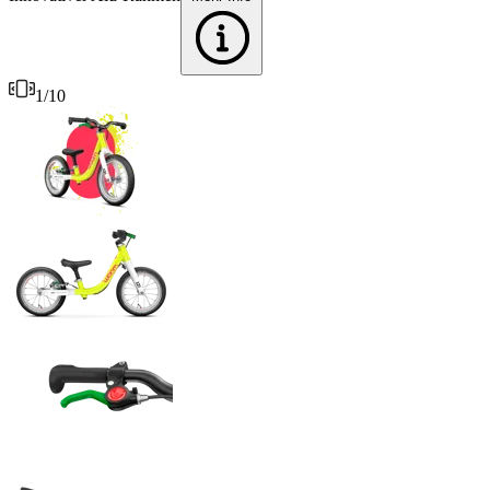
1
/
10