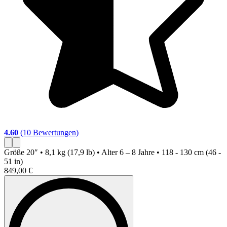
4.60
(10 Bewertungen)
5
Größe
20″ • 8,1 kg (17,9 lb) • Alter 6 – 8 Jahre • 118 - 130 cm (46 -
G
51 in)
-
849,00 €
8