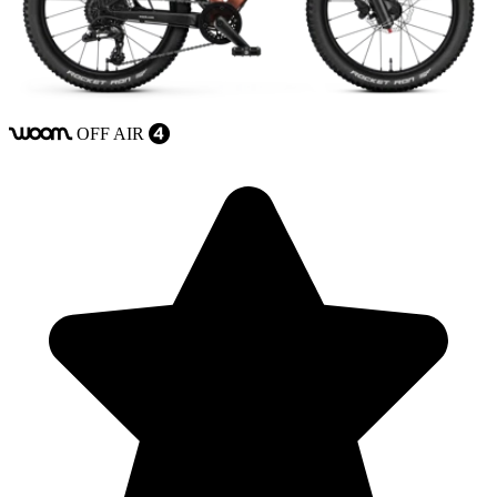
OFF
AIR
woom
4