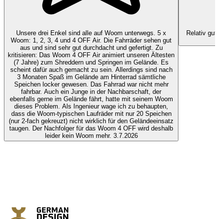
Unsere drei Enkel sind alle auf Woom unterwegs. 5 x
Relativ gut
Woom: 1, 2, 3, 4 und 4 OFF Air. Die Fahrräder sehen gut
g
aus und sind sehr gut durchdacht und gefertigt. Zu
kritisieren: Das Woom 4 OFF Air animiert unseren Ältesten
(7 Jahre) zum Shreddern und Springen im Gelände. Es
scheint dafür auch gemacht zu sein. Allerdings sind nach
3 Monaten Spaß im Gelände am Hinterrad sämtliche
Speichen locker gewesen. Das Fahrrad war nicht mehr
fahrbar. Auch ein Junge in der Nachbarschaft, der
ebenfalls gerne im Gelände fährt, hatte mit seinem Woom
dieses Problem. Als Ingenieur wage ich zu behaupten,
dass die Woom-typischen Laufräder mit nur 20 Speichen
(nur 2-fach gekreuzt) nicht wirklich für den Geländeeinsatz
taugen. Der Nachfolger für das Woom 4 OFF wird deshalb
leider kein Woom mehr.
3.7.2026