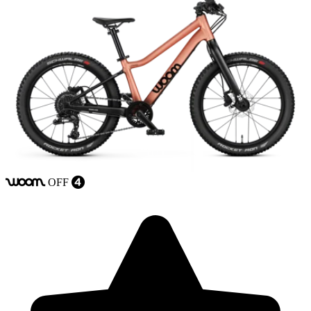
OFF
woom
4