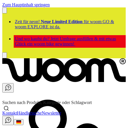
Zum Hauptinhalt springen
Zeit für neon!
Neue Limited Edition
für woom GO &
woom EXPLORE ist da.
Und wo kaufst du? Jetzt Umfrage ausfüllen & mit etwas
Glück ein woom bike gewinnen!
Suchen nach Produkt, Kategorie oder Schlagwort
Kontakt
Händlersuche
Newsletter