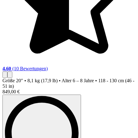
4.60
(10 Bewertungen)
5
Größe
20″ • 8,1 kg (17,9 lb) • Alter 6 – 8 Jahre • 118 - 130 cm (46 -
G
51 in)
-
849,00 €
8