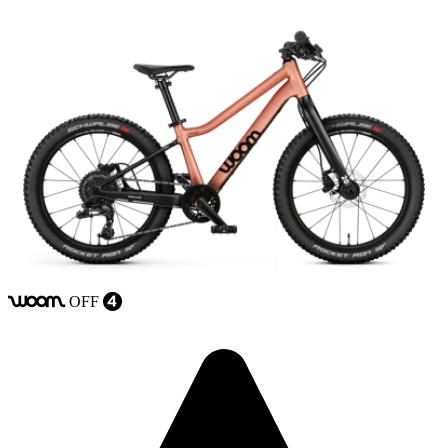
OFF
woom
4