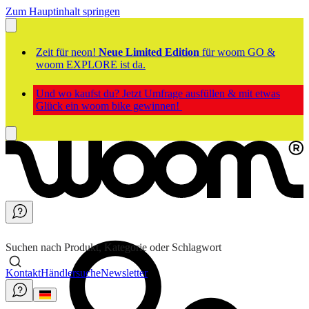
Zum Hauptinhalt springen
Zeit für neon!
Neue Limited Edition
für woom GO &
woom EXPLORE ist da.
Und wo kaufst du? Jetzt Umfrage ausfüllen & mit etwas
Glück ein woom bike gewinnen!
Suchen nach Produkt, Kategorie oder Schlagwort
Kontakt
Händlersuche
Newsletter