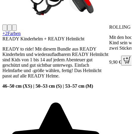
ROLLING RE
+2
Farben
Mit den hoc
READY Kinderhelm + READY Helmlicht
Kind sein woo
zwei Sticker
READY to ride! Mit diesem Bundle aus READY
Kinderhelm und wiederaufladbarem READY Helmlicht
sind Kids von 1 bis 14 auf jedem Abenteuer gut
9,90 €
geschützt und gut sichtbar unterwegs. Einfach
Helmfarbe und -größe wählen, fertig! Das Helmlicht
passt auf alle READY Helme.
46–50 cm (XS) | 50–53 cm (S) | 53–57 cm (M)