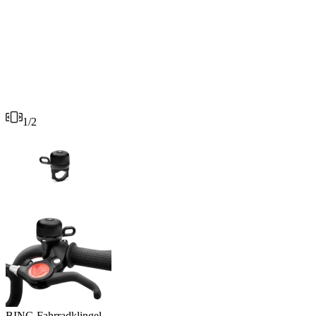
1
/
2
BING Fahrradklingel