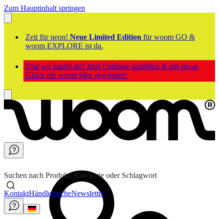
Zum Hauptinhalt springen
Zeit für neon!
Neue Limited Edition
für woom GO &
woom EXPLORE ist da.
Und wo kaufst du? Jetzt Umfrage ausfüllen & mit etwas
Glück ein woom bike gewinnen!
Suchen nach Produkt, Kategorie oder Schlagwort
Kontakt
Händlersuche
Newsletter