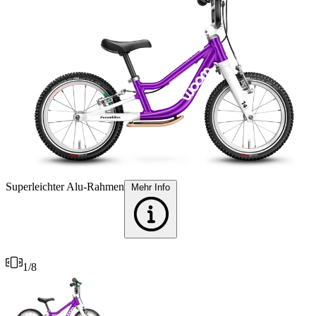
Superleichter Alu-Rahmen
F
Mehr Info
1
/
8