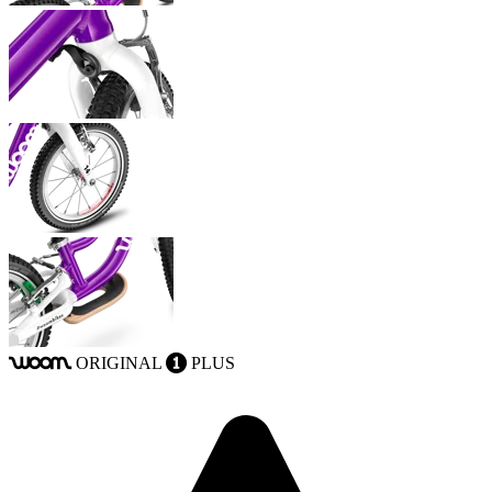
ORIGINAL
PLUS
woom
1